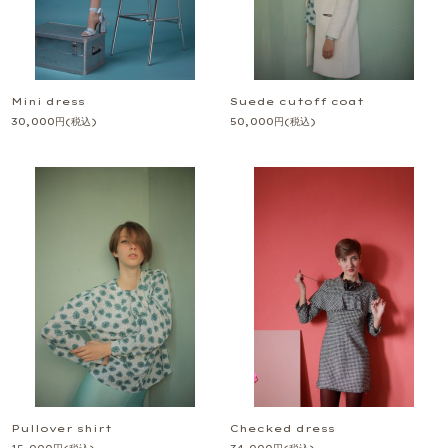
Mini dress
Suede cutoff coat
30,000
円
(税込)
50,000
円
(税込)
Pullover shirt
Checked dress